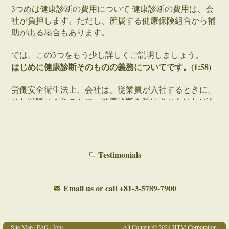
3つめは健康診断の費用について 健康診断の費用は、会
社が負担します。ただし、所属する健康保険組合から補
助が出る場合もあります。
では、この3つをもう少し詳しくご説明しましょう。
はじめに健康診断そのものの義務についてです。(1:58)
労働安全衛生法上、会社は、従業員が入社するときに、
それ以降は１年ごとに、健康診断を受けさせなければな
りません。
法律で9つの検査が義務付けられています：
1. 身体測定
Testimonials
2. 視力検査
3. 聴力検査
4. 胸部エックス線検査
Email us
or call
+81-3-5789-7900
5. 喀痰検査
6. 血圧測定
7. 血液検査
Site Map
|
FAQ
|
Jobs
All Content © 2024 HTM Corporation,