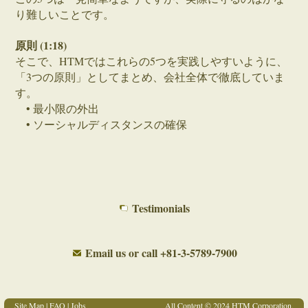
り難しいことです。
原則 (1:18)
そこで、HTMではこれらの5つを実践しやすいように、
「3つの原則」としてまとめ、会社全体で徹底していま
す。
• 最小限の外出
• ソーシャルディスタンスの確保
• 消毒の徹底
これらを守ることによって感染を予防し、私たちの責務
－ 200以上の企業とそこで働く数千人の従業員の方々
に、サービスを提供し続けること－が実現できるので
Testimonials
す。
では、3つの原則に対してとられている、具体的な対策
Email us
or call
+81-3-5789-7900
を見てみましょう。
最小限の外出 (2:00)
Site Map
|
FAQ
|
Jobs
All Content © 2024 HTM Corporation,